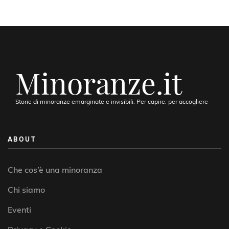
Minoranze.it
Storie di minoranze emarginate e invisibili. Per capire, per accogliere
ABOUT
Che cos’è una minoranza
Chi siamo
Eventi